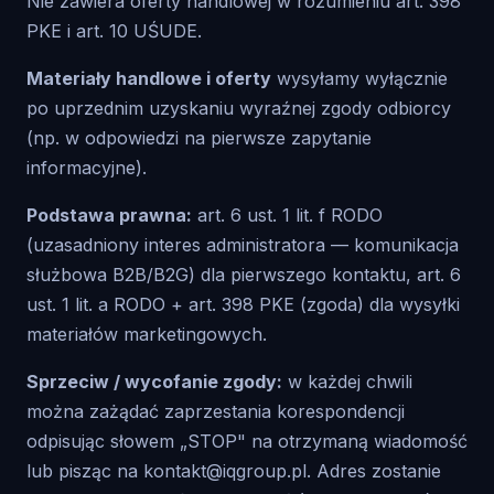
Nie zawiera oferty handlowej w rozumieniu art. 398
PKE i art. 10 UŚUDE.
Materiały handlowe i oferty
wysyłamy wyłącznie
po uprzednim uzyskaniu wyraźnej zgody odbiorcy
(np. w odpowiedzi na pierwsze zapytanie
informacyjne).
Podstawa prawna:
art. 6 ust. 1 lit. f RODO
(uzasadniony interes administratora — komunikacja
służbowa B2B/B2G) dla pierwszego kontaktu, art. 6
ust. 1 lit. a RODO + art. 398 PKE (zgoda) dla wysyłki
materiałów marketingowych.
Sprzeciw / wycofanie zgody:
w każdej chwili
można zażądać zaprzestania korespondencji
odpisując słowem „STOP" na otrzymaną wiadomość
lub pisząc na
kontakt@iqgroup.pl
. Adres zostanie